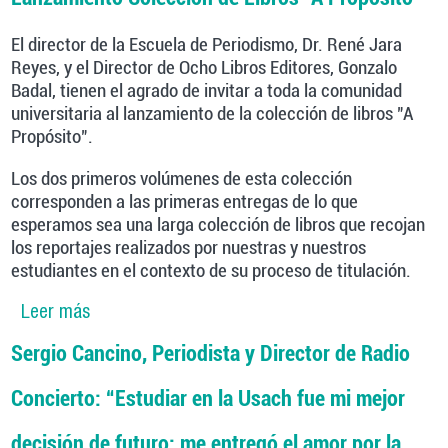
de Santiago te hace un profesional consciente
con valores transversales"
El director de la Escuela de Periodismo, Dr. René Jara
Reyes, y el Director de Ocho Libros Editores, Gonzalo
Badal, tienen el agrado de invitar a toda la comunidad
universitaria al lanzamiento de la colección de libros "A
Propósito".
Los dos primeros volúmenes de esta colección
corresponden a las primeras entregas de lo que
esperamos sea una larga colección de libros que recojan
los reportajes realizados por nuestras y nuestros
estudiantes en el contexto de su proceso de titulación.
Leer más
sobre Lanzamiento Colección de Libros "A
Propósito"
Sergio Cancino, Periodista y Director de Radio
Concierto: “Estudiar en la Usach fue mi mejor
decisión de futuro: me entregó el amor por la