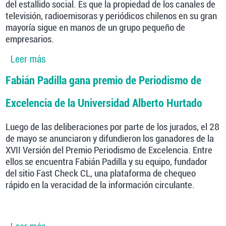
del estallido social. Es que la propiedad de los canales de
televisión, radioemisoras y periódicos chilenos en su gran
mayoría sigue en manos de un grupo pequeño de
empresarios.
Leer más
sobre Rodrigo Herrera, periodista: “La Usach me
entregó una posición social, valores e ideologías
Fabián Padilla gana premio de Periodismo de
que hasta hoy defiendo”
Excelencia de la Universidad Alberto Hurtado
Luego de las deliberaciones por parte de los jurados, el 28
de mayo se anunciaron y difundieron los ganadores de la
XVII Versión del Premio Periodismo de Excelencia. Entre
ellos se encuentra Fabián Padilla y su equipo, fundador
del sitio Fast Check CL, una plataforma de chequeo
rápido en la veracidad de la información circulante.