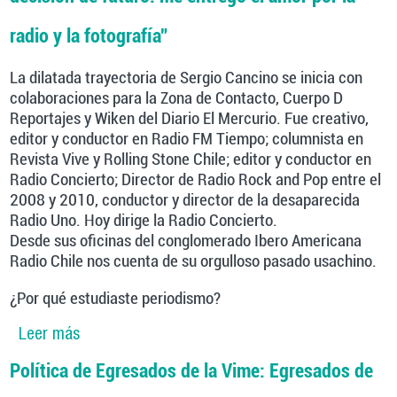
radio y la fotografía”
La dilatada trayectoria de Sergio Cancino se inicia con
colaboraciones para la Zona de Contacto, Cuerpo D
Reportajes y Wiken del Diario El Mercurio. Fue creativo,
editor y conductor en Radio FM Tiempo; columnista en
Revista Vive y Rolling Stone Chile; editor y conductor en
Radio Concierto; Director de Radio Rock and Pop entre el
2008 y 2010, conductor y director de la desaparecida
Radio Uno. Hoy dirige la Radio Concierto.
Desde sus oficinas del conglomerado Ibero Americana
Radio Chile nos cuenta de su orgulloso pasado usachino.
¿Por qué estudiaste periodismo?
Leer más
sobre Sergio Cancino, Periodista y Director de
Radio Concierto: “Estudiar en la Usach fue mi
Política de Egresados de la Vime: Egresados de
mejor decisión de futuro: me entregó el amor
por la radio y la fotografía”