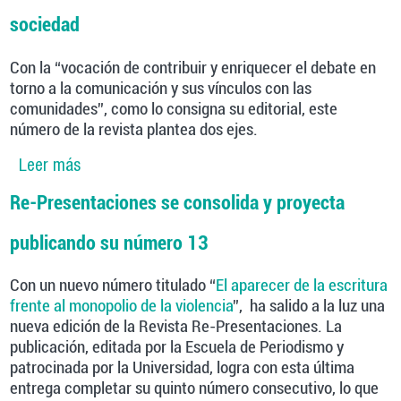
sociedad
Con la “vocación de contribuir y enriquecer el debate en
torno a la comunicación y sus vínculos con las
comunidades”, como lo consigna su editorial, este
número de la revista plantea dos ejes.
Leer más
sobre Se publica nuevo número de la revista
Re-Presentaciones sobre Investigación
Re-Presentaciones se consolida y proyecta
académica y sociedad
publicando su número 13
Con un nuevo número titulado “
El aparecer de la escritura
frente al monopolio de la violencia
”, ha salido a la luz una
nueva edición de la Revista Re-Presentaciones. La
publicación, editada por la Escuela de Periodismo y
patrocinada por la Universidad, logra con esta última
entrega completar su quinto número consecutivo, lo que