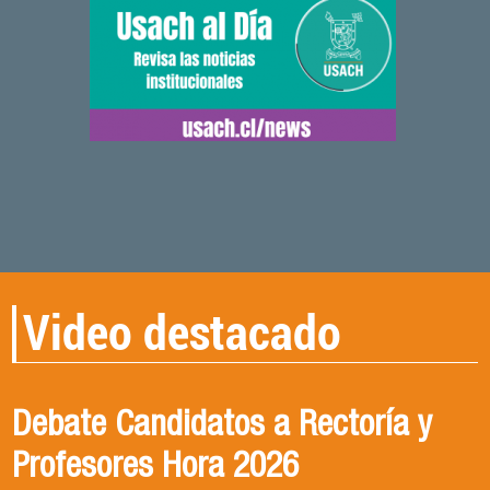
Video destacado
Debate Candidatos a Rectoría y
CONVERSANDO CON DRA.
Qué ciencia para qué sociedad
Profesores Hora 2026
VICTORIA MENDIZABAL