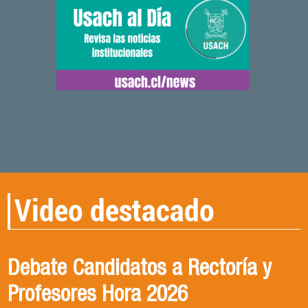
Video destacado
Debate Candidatos a Rectoría y
CONVERSANDO CON DRA.
Qué ciencia para qué sociedad
Profesores Hora 2026
VICTORIA MENDIZABAL