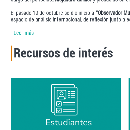
cargo del periodista
Alejandro Guillier
y producido en el 
El pasado 19 de octubre se dio inicio a
“Observador Mu
espacio de análisis internacional, de reflexión junto a e
Leer más
sobre Escuela de Periodismo Usach y Santia
Recursos de interés