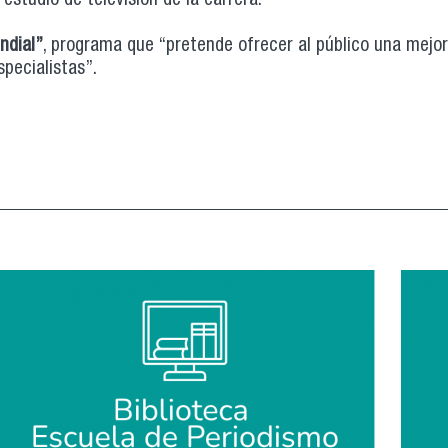
estudio de televisión de la carrera.
ndial”
, programa que “pretende ofrecer al público una mejo
specialistas”.
go TV concretan alianza con nuevo programa de televisión