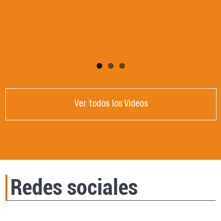
DE CRISIS GLOBAL". Dictada por la Dra.
Victoria Mendizabal, Universidad Nacional de
Córdoba, Argentina.
Ver todos los Videos
Redes sociales