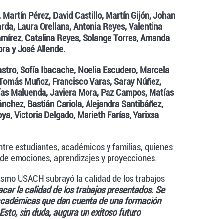
, Martín Pérez, David Castillo, Martín Gijón, Johan
arda, Laura Orellana, Antonia Reyes, Valentina
amírez, Catalina Reyes, Solange Torres, Amanda
ra y José Allende.
stro, Sofía Ibacache, Noelia Escudero, Marcela
, Tomás Muñoz, Francisco Varas, Saray Núñez,
ías Maluenda, Javiera Mora, Paz Campos, Matías
ánchez, Bastián Cariola, Alejandra Santibáñez,
a, Victoria Delgado, Marieth Farías, Yarixsa
tre estudiantes, académicos y familias, quienes
de emociones, aprendizajes y proyecciones.
dismo USACH subrayó la calidad de los trabajos
acar la calidad de los trabajos presentados. Se
y académicas que dan cuenta de una formación
Esto, sin duda, augura un exitoso futuro