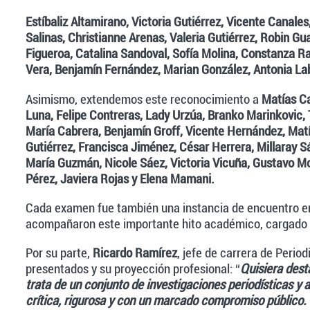
Estíbaliz Altamirano, Victoria Gutiérrez, Vicente Canales
Salinas, Christianne Arenas, Valeria Gutiérrez, Robin Gu
Figueroa, Catalina Sandoval, Sofía Molina, Constanza R
Vera, Benjamín Fernández, Marian González, Antonia Lab
Asimismo, extendemos este reconocimiento a
Matías Ca
Luna, Felipe Contreras, Lady Urzúa, Branko Marinkovic
María Cabrera, Benjamín Groff, Vicente Hernández, Mat
Gutiérrez, Francisca Jiménez, César Herrera, Millaray S
María Guzmán, Nicole Sáez, Victoria Vicuña, Gustavo Moy
Pérez, Javiera Rojas y Elena Mamani.
Cada examen fue también una instancia de encuentro en
acompañaron este importante hito académico, cargado 
Por su parte,
Ricardo Ramírez
, jefe de carrera de Perio
presentados y su proyección profesional: “
Quisiera dest
trata de un conjunto de investigaciones periodísticas 
crítica, rigurosa y con un marcado compromiso público. 