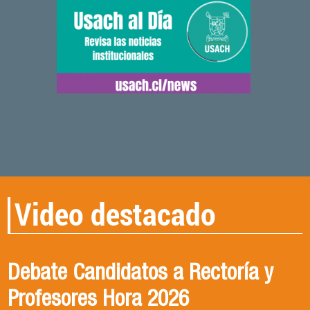
Video destacado
Debate Candidatos a Rectoría y
CONVERSANDO CON DRA.
Qué ciencia para qué sociedad
Profesores Hora 2026
VICTORIA MENDIZABAL