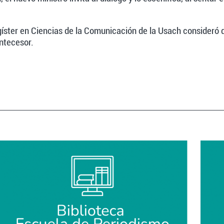
ter en Ciencias de la Comunicación de la Usach consideró que
ntecesor.
ilo comunicacional de Paris con respecto a Mañalich