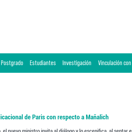
Postgrado
Estudiantes
Investigación
Vinculación con
icacional de Paris con respecto a Mañalich
h, el nuevo ministro invita al diálogo y lo escenifica, al senta