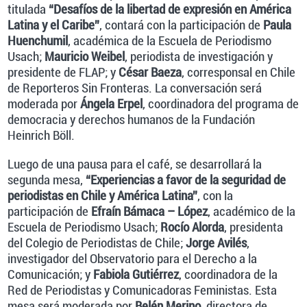
titulada
“Desafíos de la libertad de expresión en América
Latina y el Caribe”
, contará con la participación de
Paula
Huenchumil
, académica de la Escuela de Periodismo
Usach;
Mauricio Weibel
, periodista de investigación y
presidente de FLAP; y
César Baeza
, corresponsal en Chile
de Reporteros Sin Fronteras. La conversación será
moderada por
Ángela Erpel
, coordinadora del programa de
democracia y derechos humanos de la Fundación
Heinrich Böll.
Luego de una pausa para el café, se desarrollará la
segunda mesa,
“Experiencias a favor de la seguridad de
periodistas en Chile y América Latina”
, con la
participación de
Efraín Bámaca – López
, académico de la
Escuela de Periodismo Usach;
Rocío Alorda
, presidenta
del Colegio de Periodistas de Chile;
Jorge Avilés
,
investigador del Observatorio para el Derecho a la
Comunicación; y
Fabiola Gutiérrez
, coordinadora de la
Red de Periodistas y Comunicadoras Feministas. Esta
mesa será moderada por
Belén Merino
, directora de