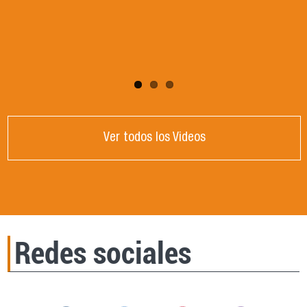
DE CRISIS GLOBAL". Dictada por la Dra.
Victoria Mendizabal, Universidad Nacional de
Córdoba, Argentina.
Ver todos los Videos
Redes sociales