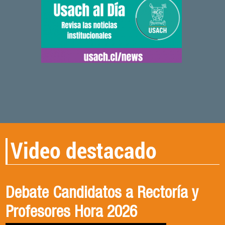
Video destacado
Debate Candidatos a Rectoría y
CONVERSANDO CON DRA.
Qué ciencia para qué sociedad
Profesores Hora 2026
VICTORIA MENDIZABAL